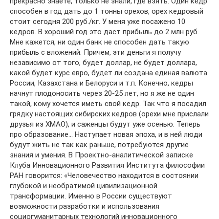
прекрасно знаете, только не знали, где взять. Один кедр
способен в год дать до 1 тонны орехов, орех кедровый
стоит сегодня 200 руб./кг. У меня уже посажено 10
кедров. В хороший год это даст прибыль до 2 млн руб.
Мне кажется, ни один банк не способен дать такую
прибыль с вложений. Причем, эти деньги я получу
независимо от того, будет доллар, не будет доллара,
какой будет курс евро, будет ли создана единая валюта
России, Казахстана и Белоруси и т.п. Конечно, кедры
начнут плодоносить через 20-25 лет, но я же не один
такой, кому хочется иметь свой кедр. Так что я посадил
грядку настоящих сибирских кедров (орехи мне прислали
друзья из ХМАО), и саженцы будут уже осенью. Теперь
про образование… Наступает новая эпоха, и в ней люди
будут жить не так как раньше, потребуются другие
знания и умения. В Проектно-аналитической записке
Клуба Инновационного Развития Института философии
РАН говорится: «Человечество находится в состоянии
глубокой и необратимой цивилизационной
трансформации. Именно в России существуют
возможности разработки и использования
социогуманитарных технологий инновационного