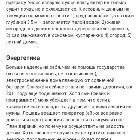
преграду. Унося испаряющуюся влагу, ветер не только
сушит почву, но и охлаждает ее. К исходным данным на
текущий год можно отнести 1) пруд зеркалом 1,5 сотки и
глубиной 3,5 м – заполняется талой водой; 2) живая
изгородь из диких и плодовых деревьев и кустарников;
3) сад (выживают, в основном, кустарники); 4) огород; 5)
летний домик.
Энергетика
Больше надеясь на себя, чем на помощь государства
(хотя не отказываюсь, не отказываюсь),
электроснабжение дома планирую от солнечной
батареи. Они уже и сейчас стали не такими дорогими, а к
2011 году еще подешевеют. Хотя сын (физик и
программист) меня убеждает в том, что если в
хозяйстве есть лошадь, то другие источники энергии не
нужны. Лошадь вращает генератор (ей же все равно
двигаться надо), энергия запасается в аккумуляторе.
План дерзкий, но почему не осуществить на радость
детям. Хотя главное – научиться не тратить лишнюю
энергию. Холодильник не нужен – будет голбец.