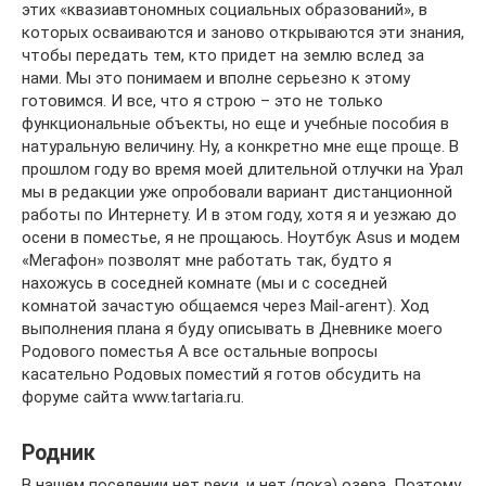
этих «квазиавтономных социальных образований», в
которых осваиваются и заново открываются эти знания,
чтобы передать тем, кто придет на землю вслед за
нами. Мы это понимаем и вполне серьезно к этому
готовимся. И все, что я строю – это не только
функциональные объекты, но еще и учебные пособия в
натуральную величину. Ну, а конкретно мне еще проще. В
прошлом году во время моей длительной отлучки на Урал
мы в редакции уже опробовали вариант дистанционной
работы по Интернету. И в этом году, хотя я и уезжаю до
осени в поместье, я не прощаюсь. Ноутбук Asus и модем
«Мегафон» позволят мне работать так, будто я
нахожусь в соседней комнате (мы и с соседней
комнатой зачастую общаемся через Mail-агент). Ход
выполнения плана я буду описывать в Дневнике моего
Родового поместья А все остальные вопросы
касательно Родовых поместий я готов обсудить на
форуме сайта www.tartaria.ru.
Родник
В нашем поселении нет реки, и нет (пока) озера. Поэтому