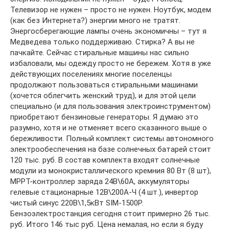
Телевизор не нужен – просто не нужен. Ноутбук, модем
(как без Интернета?) энергии много не тратят.
Энергосберегающие лампы очень экономичны – тут я
Медведева только поддерживаю. Стирка? А вы не
пачкайте. Сейчас стиральные машины нас сильно
избаловали, мы одежду просто не бережем. Хотя в уже
действующих поселениях многие поселенцы
продолжают пользоваться стиральными машинами
(хочется облегчить женский труд), и для этой цели
специально (и для пользования электроинструментом)
приобретают бензиновые генераторы. Я думаю это
разумно, хотя и не отменяет всего сказанного выше о
бережливости. Полный комплект системы автономного
электрообеспечения на базе солнечных батарей стоит
120 тыс. руб. В состав комплекта входят солнечные
модули из монокристаллического кремния 80 Вт (8 шт),
MPPT-контроллер заряда 24В\60А, аккумуляторы
гелевые стационарные 12В\200А-Ч (4 шт.), инвертор
чистый синус 220В\1,5кВт SIM-1500P.
Бензоэлектростанция сегодня стоит примерно 26 тыс.
руб. Итого 146 тыс руб. Цена немалая, но если я буду