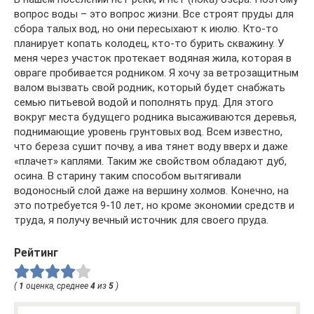
вопрос воды – это вопрос жизни. Все строят пруды для
сбора талых вод, но они пересыхают к июлю. Кто-то
планирует копать колодец, кто-то бурить скважину. У
меня через участок протекает водяная жила, которая в
овраге пробивается родником. Я хочу за ветрозащитным
валом вызвать свой родник, который будет снабжать
семью питьевой водой и пополнять пруд. Для этого
вокруг места будущего родника высаживаются деревья,
поднимающие уровень грунтовых вод. Всем известно,
что береза сушит почву, а ива тянет воду вверх и даже
«плачет» каплями. Таким же свойством обладают дуб,
осина. В старину таким способом вытягивали
водоносный слой даже на вершину холмов. Конечно, на
это потребуется 9-10 лет, но кроме экономии средств и
труда, я получу вечный источник для своего пруда.
Рейтинг
(
1
оценка, среднее
4
из
5
)