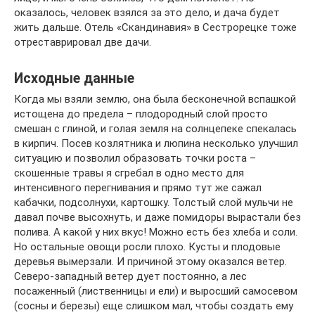
оказалось, человек взялся за это дело, и дача будет
жить дальше. Отель «Скандинавия» в Сестрорецке тоже
отреставрировал две дачи.
Исходные данные
Когда мы взяли землю, она была бесконечной вспашкой
истощена до предела – плодородный слой просто
смешан с глиной, и голая земля на солнцепеке спекалась
в кирпич. Посев козлятника и люпина несколько улучшил
ситуацию и позволил образовать точки роста –
скошенные травы я сгребал в одно место для
интенсивного перегнивания и прямо тут же сажал
кабачки, подсолнухи, картошку. Толстый слой мульчи не
давал почве высохнуть, и даже помидоры вырастали без
полива. А какой у них вкус! Можно есть без хлеба и соли.
Но остальные овощи росли плохо. Кусты и плодовые
деревья вымерзали. И причиной этому оказался ветер.
Северо-западный ветер дует постоянно, а лес
посаженный (лиственницы и ели) и выросший самосевом
(сосны и березы) еще слишком мал, чтобы создать ему