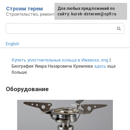
Перейти
Строим терем
Для любых предложений по
к
Строительство, ремонт, ландшафт
сайту: kursk-dsterem@cp9.ru
контенту
Поиск:
English
Купить уплотнительные кольца в Ижевске, img
|
Биография Умара Назаровича Кремлева
здесь
еще
больше.
Оборудование