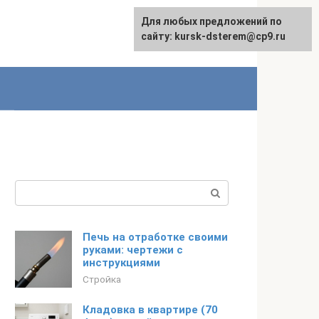
Для любых предложений по
English
сайту: kursk-dsterem@cp9.ru
Поиск:
Печь на отработке своими
руками: чертежи с
инструкциями
Стройка
Кладовка в квартире (70