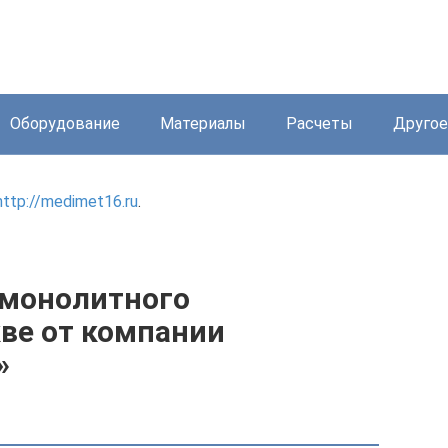
Оборудование
Материалы
Расчеты
Другое
http://medimet16.ru
.
 монолитного
кве от компании
»