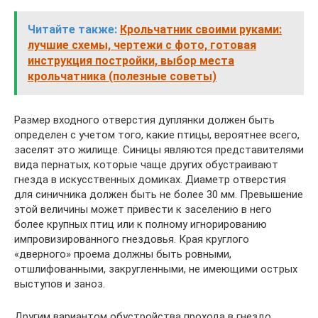
Читайте также:
Крольчатник своими руками:
лучшие схемы, чертежи с фото, готовая
инструкция постройки, выбор места
крольчатника (полезные советы)
Размер входного отверстия дуплянки должен быть
определен с учетом того, какие птицы, вероятнее всего,
заселят это жилище. Синицы являются представителями
вида пернатых, которые чаще других обустраивают
гнезда в искусственных домиках. Диаметр отверстия
для синичника должен быть не более 30 мм. Превышение
этой величины может привести к заселению в него
более крупных птиц или к полному игнорированию
импровизированного гнездовья. Края круглого
«дверного» проема должны быть ровными,
отшлифованными, закругленными, не имеющими острых
выступов и заноз.
Другим вариантом обустройства прохода в гнездо