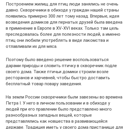
Построением жилищ для птиц люди занялись не очень
давно. Скворечники в обиходе у граждан нашей страны
появились примерно 300 лет тому назад. Впервые, идея
возведения домиков для пернатых друзей была введена
в применение в Европе в XV-XVI веках. Только там цель
преследовалась более для полезности людей, а именно
птиц они любили употреблять в виде лакомства и
отлавливали их для мяса.
Поэтому было введено решение воспользоваться
дарами природы и словить птичку в скворечник подле
своего дома. Также птичьи домики строили возле
ресторанов и харчевней, чтобы быстро доставить
бесплатный товар повару заведения.
На земли России скворечники были завезены во времена
Петра І. У него в личном пользовании и в обиходе у
людей при его правлении было представлено много
разнообразных западных вещей, которые
представлялись как новшества в развивающейся
державе. Традиция иметь у своего дома пристанище для