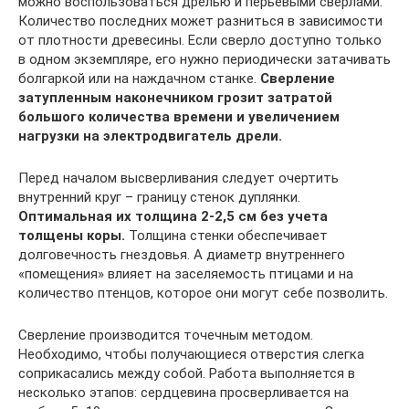
можно воспользоваться дрелью и перьевыми сверлами.
Количество последних может разниться в зависимости
от плотности древесины. Если сверло доступно только
в одном экземпляре, его нужно периодически затачивать
болгаркой или на наждачном станке.
Сверление
затупленным наконечником грозит затратой
большого количества времени и увеличением
нагрузки на электродвигатель дрели.
Перед началом высверливания следует очертить
внутренний круг – границу стенок дуплянки.
Оптимальная их толщина 2-2,5 см без учета
толщены коры.
Толщина стенки обеспечивает
долговечность гнездовья. А диаметр внутреннего
«помещения» влияет на заселяемость птицами и на
количество птенцов, которое они могут себе позволить.
Сверление производится точечным методом.
Необходимо, чтобы получающиеся отверстия слегка
соприкасались между собой. Работа выполняется в
несколько этапов: сердцевина просверливается на