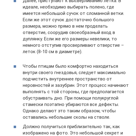
Далее, приступают к высверливанию летка. В
идеале, необходимо выбирать полено, где
имеется небольшой сучок от сломанной ветки.
Если же этот сучок достаточно большого
размера, можно прямо в нем проделать
отверстие, соорудив своеобразный вход в
дуплянку. Если же его размеры невелики, то
немного отступив просверливают отверстие –
леток (8-10 см в диаметре).
Чтобы птицам было комфортно находиться
внутри своего гнездовья, следует максимально
подчистить внутреннее пространство от
неровностей и зазубрин. Этот процесс начинают
выполнять с той стороны, где предполагается
обустраивать дно. При помощи полукруглой
стамески поэтапно убираются все дефекты.
Однако делают это таким образом, чтобы
оставались небольшие сколы на стволе.
Должно получиться приблизительно так, как
изображено на фото. Это небольшой секрет и