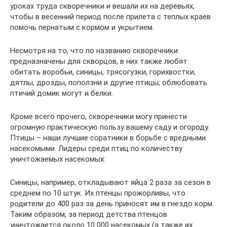
уроках труда скворечники и вешали их на деревьях,
чтобы в весенний период после прилета с теплых краев
помочь пернатым с кормом и укрытием.
Несмотря на то, что по названию скворечники
предназначены для скворцов, в них также любят
обитать воробьи, синицы, трясогузки, горихвостки,
дятлы, дрозды, поползни и другие птицы; облюбовать
птичий домик могут и белки.
Кроме всего прочего, скворечники могу принести
огромную практическую пользу вашему саду и огороду.
Птицы – наши лучшие соратники в борьбе с вредными
насекомыми. Лидеры среди птиц по количеству
уничтожаемых насекомых:
Синицы, например, откладывают яйца 2 раза за сезон в
среднем по 10 штук. Их птенцы прожорливы, что
родители до 400 раз за день приносят им в гнездо корм.
Таким образом, за период детства птенцов
уничтожается около 10 000 насекомых (а также их