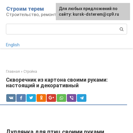
Перейти
Строим терем
Для любых предложений по
к
Строительство, ремонт, ландшафт
сайту: kursk-dsterem@cp9.ru
контенту
Поиск:
English
Главная
»
Стройка
Скворечник из картона своими руками:
настоящий и декоративный
Дуплянка для птиц своими руками