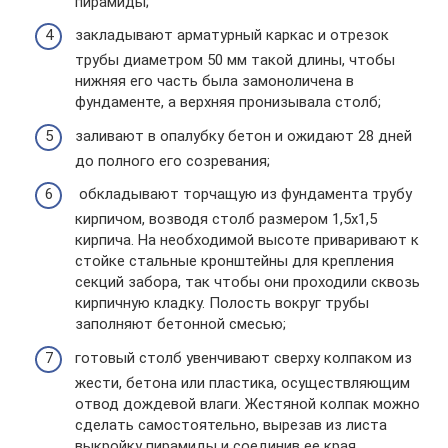
пирамиды;
закладывают арматурный каркас и отрезок
трубы диаметром 50 мм такой длины, чтобы
нижняя его часть была замоноличена в
фундаменте, а верхняя пронизывала столб;
заливают в опалубку бетон и ожидают 28 дней
до полного его созревания;
обкладывают торчащую из фундамента трубу
кирпичом, возводя столб размером 1,5х1,5
кирпича. На необходимой высоте приваривают к
стойке стальные кронштейны для крепления
секций забора, так чтобы они проходили сквозь
кирпичную кладку. Полость вокруг трубы
заполняют бетонной смесью;
готовый столб увенчивают сверху колпаком из
жести, бетона или пластика, осуществляющим
отвод дождевой влаги. Жестяной колпак можно
сделать самостоятельно, вырезав из листа
выкройку пирамиды и соединив ее края