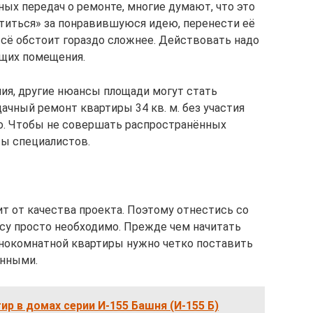
х передач о ремонте, многие думают, что это
титься» за понравившуюся идею, перенести её
всё обстоит гораздо сложнее. Действовать надо
щих помещения.
ия, другие нюансы площади могут стать
чный ремонт квартиры 34 кв. м. без участия
о. Чтобы не совершать распространённых
ы специалистов.
т от качества проекта. Поэтому отнестись со
су просто необходимо. Прежде чем начитать
днокомнатной квартиры нужно четко поставить
анными.
ир в домах серии И-155 Башня (И-155 Б)