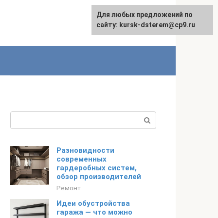
Для любых предложений по
English
сайту: kursk-dsterem@cp9.ru
Поиск:
Разновидности
современных
гардеробных систем,
обзор производителей
Ремонт
Идеи обустройства
гаража — что можно