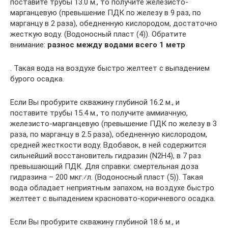
поставите трубы 13.0 м., то получите железисто-
марганцевую (превышение ПДК по железу в 9 раз, по
марганцу в 2 раза), обедненную кислородом, достаточно
жесткую воду. (Водоносный пласт (4)). Обратите
внимание:
разнос между водами всего 1 метр
. Такая вода на воздухе быстро желтеет с выпадением
бурого осадка.
Если Вы пробурите скважину глубиной 16.2 м., и
поставите трубы 15.4 м., то получите аммиачную,
железисто-марганцевую (превышение ПДК по железу в 3
раза, по марганцу в 2.5 раза), обедненную кислородом,
средней жесткости воду. Вдобавок, в ней содержится
сильнейший восстановитель гидразин (N2H4), в 7 раз
превышающий ПДК. Для справки: смертельная доза
гидразина – 200 мкг.⁄л. (Водоносный пласт (5)). Такая
вода обладает неприятным запахом, на воздухе быстро
желтеет с выпадением красновато-коричневого осадка.
Если Вы пробурите скважину глубиной 18.6 м., и