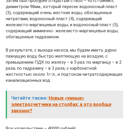
Затем был пробурен открытый ствол – «отстойник»,
диаметром 98мм., который пересек водоносный пласт
(3), содержащий очень жесткие воды, обогащенные
нитратами; водоносный пласт (4), содержащий
железисто-марганцевые воды; и водоносный пласт (5),
содержащий аммиачно- железисто-марганцевые воды,
обогащенные гидразином.
В результате, с выхода насоса, мы будем иметь дурно
пахнущую воду, быстро желтеющую на воздухе, с
превышением ПДК по железу – в 5 раз; по марганцу – в 2
раза; по гидразину – в 3 раза, с карбонатной
жесткостью около 1г⁄л.; и подтоком нитратсодержащих
канализационных вод.
Читайте также:
Новые «умные»
электросчетчики на столбах: а это вообще
законно?
Все удовольствие – 40000 рублей!