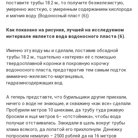
поставите трубы 18.2 м., то получите безжелезистую,
умеренно жесткую, с умеренным содержанием кислорода
и магния воду. (Водоносный пласт (6)).
Как показано на рисунке, лучшей на исследуемом
интервале является вода водоносного пласта (6).
Именно эту воду мы и сделали, поставив обсадной
трубы 18.2 м., тщательно «затерев» её с помощью
твердосплавной коронки в покровную корочку
водоносного пласта, предотвратив тем самым подток
аммиачно-железисто-марганцевых,
гидразинсодержащих вод.
А теперь представте, что бурильщики другие приехали,
ничего о воде не знающие, и скважину «как все» сделали.
Пробурили метров 10 шнеками, да трубу туда ржавую
бросили и ещё метров 6– «отстойника», чтобы вода
получше отстаивалась. Закидали в щель вокруг трубы
хлама всякого, да лопатой его прихлопнули. Денежку
попросили немалую – 2500 рублей да на 16 метров