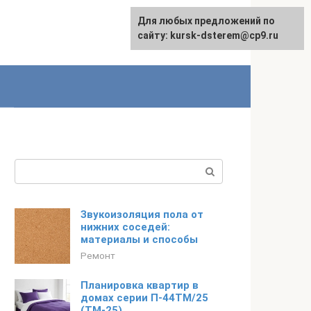
Для любых предложений по
English
сайту: kursk-dsterem@cp9.ru
Поиск:
Звукоизоляция пола от
нижних соседей:
материалы и способы
Ремонт
Планировка квартир в
домах серии П-44ТМ/25
(ТМ-25).