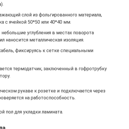
).
ажающий слой из фольгированного материала,
а с ячейкой 50*50 или 40*40 мм.
т небольшие углубления в местах поворота
ил наносится металлическая изоляция.
абель, фиксируясь к сетке специальными
ется термодатчик, заключенный в гофротрубку
тору.
ическом рукаве к розетке и подключается через
роверяется на работоспособность.
й пол для укладки ламината.
ла