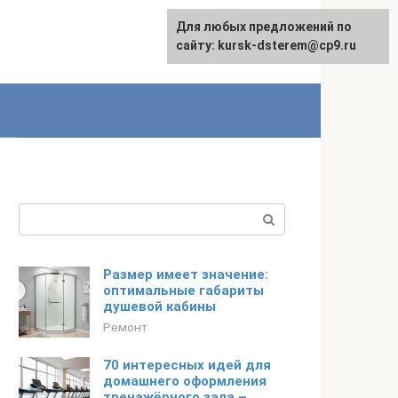
Для любых предложений по
English
сайту: kursk-dsterem@cp9.ru
Поиск:
Размер имеет значение:
оптимальные габариты
душевой кабины
Ремонт
70 интересных идей для
домашнего оформления
тренажёрного зала –