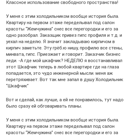
Классное использование свободного пространства!
У меня с этим холодильником вообще история была.
Квартиру на первом зтаже переделывал под салон
красоты “Жемчужина” снес все перегородки и его за
одно разобрал. Заказщик привез гипс профиля и т.д. и
уехал на неделю. Я значит закладываю кирпичом в
кирпич заметьте. Эту грёб.ю нишу, профилю все стены,
минвата, гипс. Приезжает и говорит. Заказчик бизнес
леди. -А где мой шкафчик? НЕДЕЛЮ я восстанавливал
этот Шкафчик теперь в любой квартире где на глаза
попадается, это чудо инженерной мысли. меня аж
перетряхивает. Вот так мне запал в душу Холодильник
“Шкафчик”
Вот и сделай, как лучше, а ей не понравилось, тут надо
было сразу ей обговаривать планы.
У меня с этим холодильником вообще история была.
Квартиру на первом зтаже переделывал под салон
красоты “Жемчужина” снес все перегородки и его за