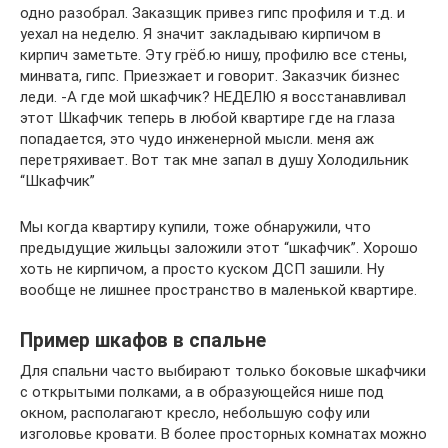
одно разобрал. Заказщик привез гипс профиля и т.д. и
уехал на неделю. Я значит закладываю кирпичом в
кирпич заметьте. Эту грёб.ю нишу, профилю все стены,
минвата, гипс. Приезжает и говорит. Заказчик бизнес
леди. -А где мой шкафчик? НЕДЕЛЮ я восстанавливал
этот Шкафчик теперь в любой квартире где на глаза
попадается, это чудо инженерной мысли. меня аж
перетряхивает. Вот так мне запал в душу Холодильник
“Шкафчик”
Мы когда квартиру купили, тоже обнаружили, что
предыдущие жильцы заложили этот “шкафчик”. Хорошо
хоть не кирпичом, а просто куском ДСП зашили. Ну
вообще не лишнее пространство в маленькой квартире.
Пример шкафов в спальне
Для спальни часто выбирают только боковые шкафчики
с открытыми полками, а в образующейся нише под
окном, располагают кресло, небольшую софу или
изголовье кровати. В более просторных комнатах можно