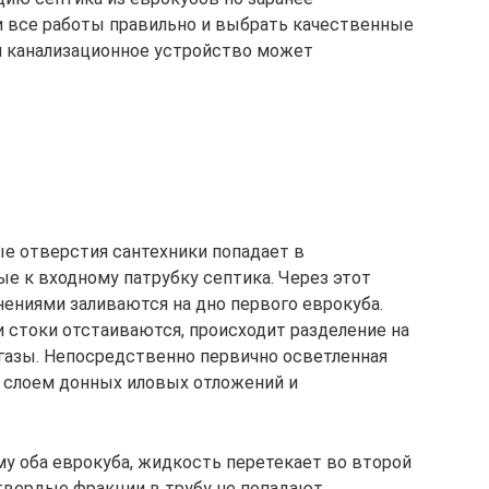
и все работы правильно и выбрать качественные
и канализационное устройство может
е отверстия сантехники попадает в
е к входному патрубку септика. Через этот
знениями заливаются на дно первого еврокуба.
и стоки отстаиваются, происходит разделение на
газы. Непосредственно первично осветленная
 слоем донных иловых отложений и
у оба еврокуба, жидкость перетекает во второй
твердые фракции в трубу не попадают.