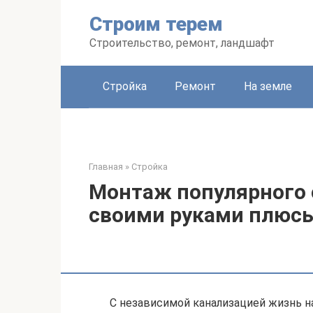
Перейти
Строим терем
к
контенту
Строительство, ремонт, ландшафт
Стройка
Ремонт
На земле
Главная
»
Стройка
Монтаж популярного 
своими руками плюс
С независимой канализацией жизнь на