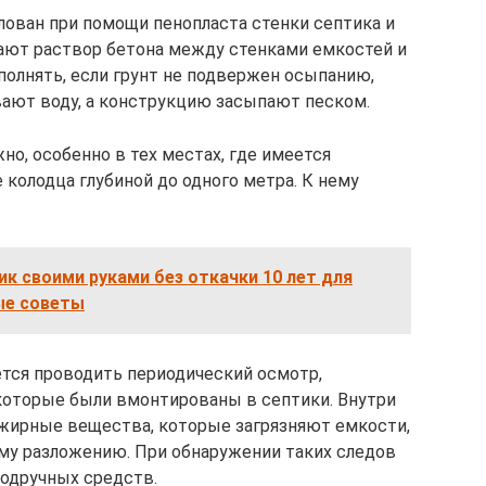
лован при помощи пенопласта стенки септика и
ают раствор бетона между стенками емкостей и
полнять, если грунт не подвержен осыпанию,
ают воду, а конструкцию засыпают песком.
о, особенно в тех местах, где имеется
 колодца глубиной до одного метра. К нему
ик своими руками без откачки 10 лет для
ые советы
тся проводить периодический осмотр,
которые были вмонтированы в септики. Внутри
 жирные вещества, которые загрязняют емкости,
му разложению. При обнаружении таких следов
подручных средств.