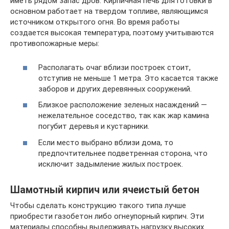
иметь рядом запас дров. Кирпичная печь для готовки в
основном работает на твердом топливе, являющимся
источником открытого огня. Во время работы
создается высокая температура, поэтому учитываются
противопожарные меры:
Располагать очаг вблизи построек стоит,
отступив не меньше 1 метра. Это касается также
заборов и других деревянных сооружений.
Близкое расположение зеленых насаждений —
нежелательное соседство, так как жар камина
погубит деревья и кустарники.
Если место выбрано вблизи дома, то
предпочтительнее подветренная сторона, что
исключит задымление жилых построек.
Шамотный кирпич или ячеистый бетон
Чтобы сделать конструкцию такого типа лучше
приобрести газобетон либо огнеупорный кирпич. Эти
материалы способны выдерживать нагрузку высоких