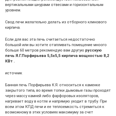
вертикальными шнурами отвесами и горизонтальным
уровнем.
Свод печи желательно делать из отборного клинового
кирпича.
Если для вас эта печь считаеться недостаточно
большой или вы хотите отапливать помещение мноого
больше 60 метров рекомендую вам другую
русскую
печь Я.Г.Порфирьева 5,5х5,5 кирпича мощностью 8,2
КВт .
источник
Банная печь Порфирьева К.Я. относиться к каменке
закрытого типа, во время топки дымовые газы проходят
через массу камней либо фарфоровых изоляторов,
нагревает воду в котле и напрямую уходит в трубу. При
всем этом КПД печи и ее теплоемкость стремиться к
возможному в этих условиях максимуму за счет