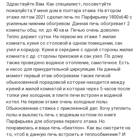
Здраствуйте Вам. Как специалист, посоветуйте
пожалуйста.У меня дом в полтара этажа. На втором
этаже летом 2021 сделал печь по Парфирьеву 1800х640 с
усиленым нижним обогревом. Данная печь обогревает 2
комнаты общ. пл. до 40 кв.м. Печью очень доволен.
Тепло держит сутки. На первом же этаже 1 жилая
комната, кухня со столовой в одном помещении, сан
узел и коридор. Кухня в середине с одной стороны жилая
комната с др. стороны прихожая и сан узел. По дому
также проведено водяное отопление, самотечное. Есть
и насос для принудительной циркуляции. На данный
момент первый этаж обогреваем также печкой
обыкновенной порядовкой которая находится между
кухней и жилой комнатой и которая через 5 часов после
топки уже холодная, в плите печи встроен и водяной
котел. На первом этаже очень холодные полы.
Обыкновенная стяжка с приклеенной двп. Хочу утеплить
полы и выкласть печь с водяным котлом по книге
Парфирьева для обогрева первого этажа. Но
понравилась и ваша печь «биатлон». Как вы смотрите на
то, чтоб в данную печь встроить и теплообменник? И