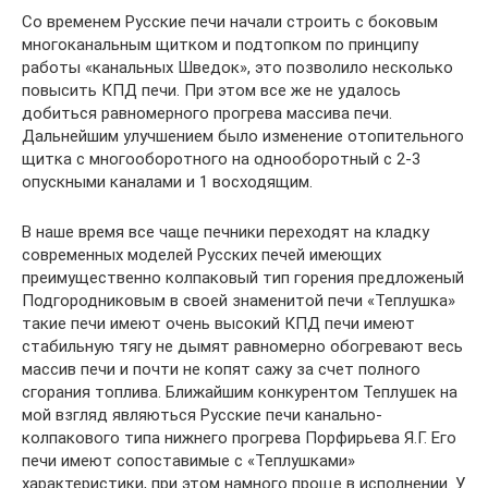
Со временем Русские печи начали строить с боковым
многоканальным щитком и подтопком по принципу
работы «канальных Шведок», это позволило несколько
повысить КПД печи. При этом все же не удалось
добиться равномерного прогрева массива печи.
Дальнейшим улучшением было изменение отопительного
щитка с многооборотного на однооборотный с 2-3
опускными каналами и 1 восходящим.
В наше время все чаще печники переходят на кладку
современных моделей Русских печей имеющих
преимущественно колпаковый тип горения предложеный
Подгородниковым в своей знаменитой печи «Теплушка»
такие печи имеют очень высокий КПД печи имеют
стабильную тягу не дымят равномерно обогревают весь
массив печи и почти не копят сажу за счет полного
сгорания топлива. Ближайшим конкурентом Теплушек на
мой взгляд являються Русские печи канально-
колпакового типа нижнего прогрева Порфирьева Я.Г. Его
печи имеют сопоставимые с «Теплушками»
характеристики, при этом намного проще в исполнении. У