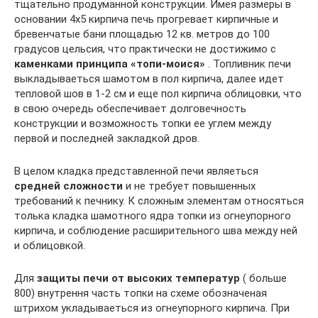
тщательно продуманной конструкции. Имея размеры в
основании 4х5 кирпича печь прогревает кирпичные и
бревенчатые бани площадью 12 кв. метров до 100
градусов цельсия, что практически не достижимо с
каменками принципа «топи-моися»
. Топливник печи
выкладываеться шамотом в пол кирпича, далее идет
тепловой шов в 1-2 см и еще пол кирпича облицовки, что
в свою очередь обеспечивает долговечность
конструкции и возможность топки ее углем между
первой и последней закладкой дров.
В целом кладка представленной печи являеться
средней сложности
и не требует повышенных
требований к печнику. К сложным элементам относяться
толька кладка шамотного ядра топки из огнеупорного
кирпича, и соблюдение расширительного шва между ней
и облицовкой.
Для
защиты печи от высоких температур
( больше
800) внутрення часть топки на схеме обозначеная
штрихом укладываеться из огнеупорного кирпича. При