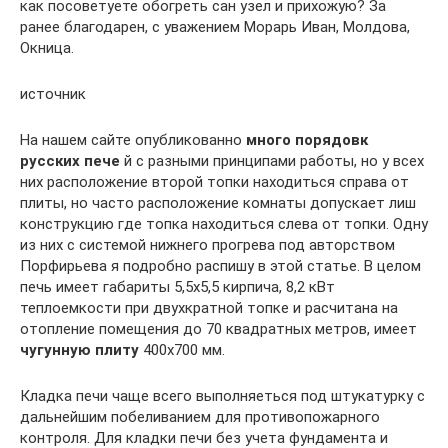
как посоветуете обогреть сан узел и прихожую? За
ранее благодарен, с уважением Морарь Иван, Молдова,
Окница.
источник
На нашем сайте опубликованно
много порядовк
русских пече
й с разными принципами работы, но у всех
них расположение второй топки находиться справа от
плиты, но часто расположение комнаты допускает лиш
конструкцию где топка находиться слева от топки. Одну
из них с системой нижнего прогрева под авторством
Порфирьева я подробно распишу в этой статье. В целом
печь имеет габариты 5,5х5,5 кирпича, 8,2 кВт
теплоемкости при двухкратной топке и расчитана на
отопление помещения до 70 квадратных метров, имеет
чугунную плиту
400х700 мм.
Кладка печи чаще всего выполняеться под штукатурку с
дальнейшим побеливанием для противопожарного
контроля. Для кладки печи без учета фундамента и