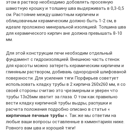
этом в раствор необходимо добовлять просеяную
шамотную крошку и толшину шва выдерживать в 0,3-0,5
см. Растояние между шамотным кирпичем и
облицовачным керамическим должно быть 1-2 см, в
идеале проложено минеральной изоляцией. Толшина шва
для керамического кирпич ане должна превышать 8-10
мм.
Для этой конструкции печи необходим отдельный
фундамент с гидроизоляцией. Внешнюю часть стенок
для красоты можно затереть керамическим кирпичем и
глиняным раствором, добиваяь однородной шлифованой
поверхности. Для усиления тяги Порфирьев советует
использовать кладку трубы в 2 кирпича 260х260 мм, я со
своей стороны считаю это чрезмерным и уверен что
трубы 13х26мм хватит за глаза. О том как правильно
вести кладку кирпичной трубы выдры, распушки и
расчета положения подробно описано в статье «
кирпичные печные трубы
«. Так же мы ответим на
любые ваши вопросы оставленные в кмментариях ниже.
Ровного вам шва и хорошей тяги!