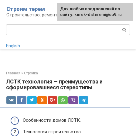
Перейти
Строим терем
Для любых предложений по
к
Строительство, ремонт, ландшафт
сайту: kursk-dsterem@cp9.ru
контенту
Поиск:
English
Главная
»
Стройка
ЛСТК технология — преимущества и
сформировавшиеся стереотипы
Особенности домов ЛСТК.
Технология строительства.