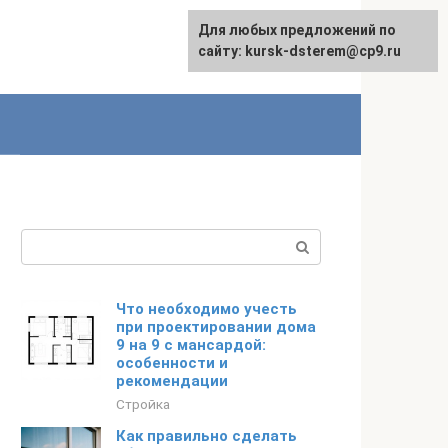
Для любых предложений по
English
сайту: kursk-dsterem@cp9.ru
Поиск:
Что необходимо учесть
при проектировании дома
9 на 9 с мансардой:
особенности и
рекомендации
Стройка
Как правильно сделать