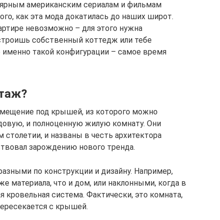
пулярным американским сериалам и фильмам
ого, как эта мода докатилась до наших широт.
артире невозможно – для этого нужна
 строишь собственный коттедж или тебе
 именно такой конфигурации – самое время
этаж?
омещение под крышей, из которого можно
довую, и полноценную жилую комнату. Они
 столетии, и названы в честь архитектора
ствовал зарождению нового тренда.
азными по конструкции и дизайну. Например,
е материала, что и дом, или наклонными, когда в
я кровельная система. Фактически, это комната,
пересекается с крышей.