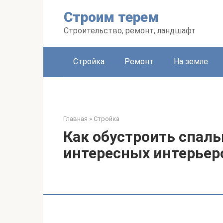
Перейти
Строим терем
к
контенту
Строительство, ремонт, ландшафт
Стройка
Ремонт
На земле
Главная
»
Стройка
Как обустроить спаль
интересных интерьер