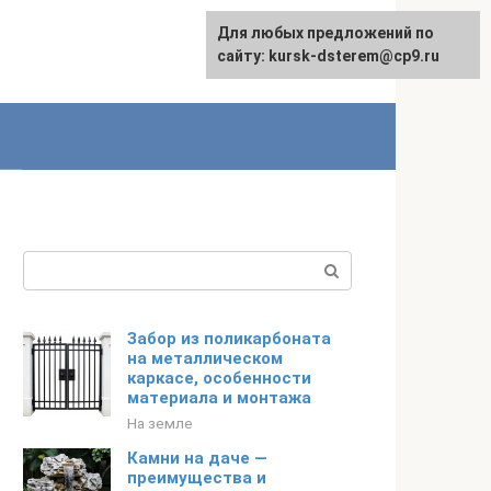
Для любых предложений по
English
сайту: kursk-dsterem@cp9.ru
Поиск:
Забор из поликарбоната
на металлическом
каркасе, особенности
материала и монтажа
На земле
Камни на даче —
преимущества и