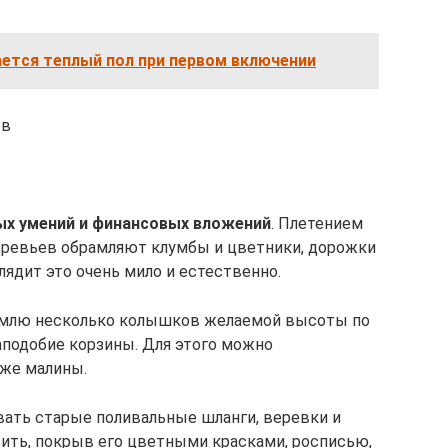
ется теплый пол при первом включении
ов
ых умений и финансовых вложений
. Плетением
деревьев обрамляют клумбы и цветники, дорожки
глядит это очень мило и естественно.
 землю несколько колышков желаемой высоты по
аподобие корзины. Для этого можно
аже малины.
ать старые поливальные шланги, веревки и
сить, покрыв его цветными красками, росписью,