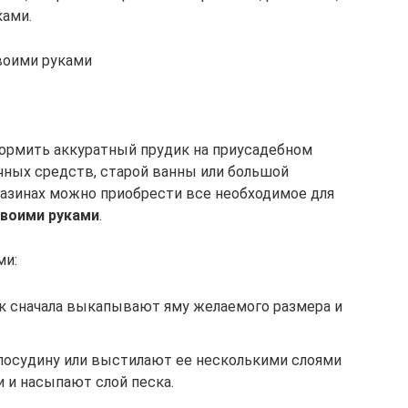
ками.
воими руками
формить аккуратный прудик на приусадебном
учных средств, старой ванны или большой
азинах можно приобрести все необходимое для
своими руками
.
ми:
к сначала выкапывают яму желаемого размера и
посудину или выстилают ее несколькими слоями
 и насыпают слой песка.