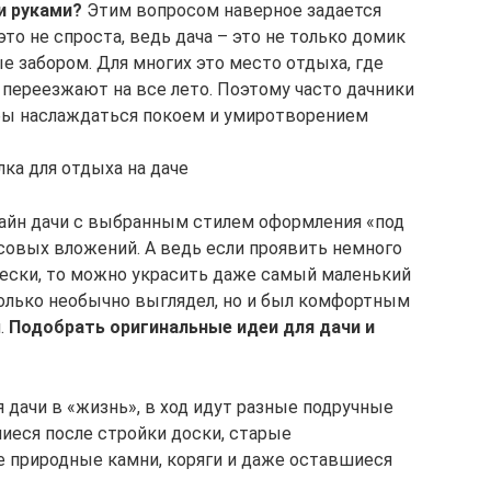
и руками?
Этим вопросом наверное задается
то не спроста, ведь дача – это не только домик
е забором. Для многих это место отдыха, где
 переезжают на все лето. Поэтому часто дачники
обы наслаждаться покоем и умиротворением
ка для отдыха на даче
зайн дачи с выбранным стилем оформления «под
нсовых вложений. А ведь если проявить немного
чески, то можно украсить даже самый маленький
только необычно выглядел, но и был комфортным
.
Подобрать оригинальные идеи для дачи и
 дачи в «жизнь», в ход идут разные подручные
иеся после стройки доски, старые
 природные камни, коряги и даже оставшиеся