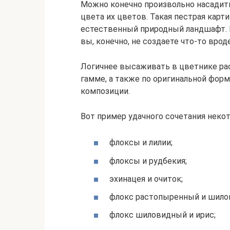
Можно конечно произвольно насадить
цвета их цветов. Такая пестрая кар
естественный природный ландшафт. Н
вы, конечно, не создаете что-то врод
Логичнее высаживать в цветнике ра
гамме, а также по оригинальной форм
композиции.
Вот пример удачного сочетания некот
флоксы и лилии;
флоксы и рудбекия;
эхинацея и очиток;
флокс растопыренный и шило
флокс шиловидный и ирис;