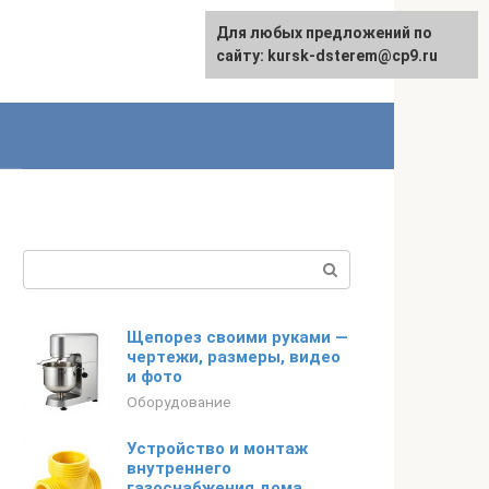
Для любых предложений по
English
сайту: kursk-dsterem@cp9.ru
Поиск:
Щепорез своими руками —
чертежи, размеры, видео
и фото
Оборудование
Устройство и монтаж
внутреннего
газоснабжения дома