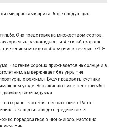
новыми красками при выборе следующих
тильба. Она представлена множеством сортов.
низкорослые разновидности. Астильба хорошо
х, цветением можно любоваться в течение 7-10-
иума. Растение хорошо приживается на солнце и в
ноголетним, выдерживает без укрытия
пературные режимы. Будут радовать кустики
имальном уходе. Высаживают их в цент клумбы
т дизайнерской задумки.
тся герань. Растение неприхотливо. Растёт
ильно с конца весны до середины лета.
можно порадоваться в июне-июле. Растение
в укрытии.