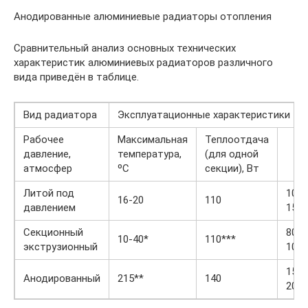
Анодированные алюминиевые радиаторы отопления
Сравнительный анализ основных технических
характеристик алюминиевых радиаторов различного
вида приведён в таблице.
Вид радиатора
Эксплуатационные характеристики
Рабочее
Максимальная
Теплоотдача
давление,
температура,
(для одной
атмосфер
ºС
секции), Вт
Литой под
100-
16-20
110
давлением
150
Секционный
80-
10-40*
110***
экструзионный
100
150-
Анодированный
215**
140
200