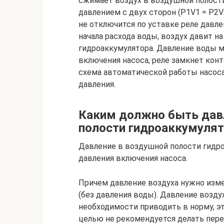
сжимает воздух в воздушной полост
давлением с двух сторон (P1V1 = P2V2
не отключится по уставке реле давле
начала расхода воды, воздух давит н
гидроаккумулятора. Давление воды м
включения насоса, реле замкнет конт
схема автоматической работы насоса
давления.
Каким должно быть давл
полости гидроаккумулят
Давление в воздушной полости гидр
давления включения насоса.
Причем давление воздуха нужно изме
(без давления воды). Давление возду
необходимости приводить в норму, э
целью не рекомендуется делать пер