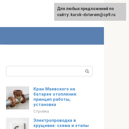
Для любых предложений по
English
сайту: kursk-dsterem@cp9.ru
Поиск:
Кран Маевского на
батарее отопления:
принцип работы,
установка
Стройка
Электропроводка в
хрущевке: схема и этапы