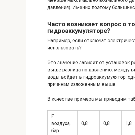
меньше максимально возможного давл
давления). Именно поэтому большинст
Часто возникает вопрос о то
гидроаккумуляторе?
Например, если отключат электричес
использовать?
Это значение зависит от установок р
выше разница по давлению, между в
воды войдет в гидроаккумулятор, од
причинам изложенным выше.
В качестве примера мы приводим таб
P
воздуха,
0,8
0,8
1,8
бар