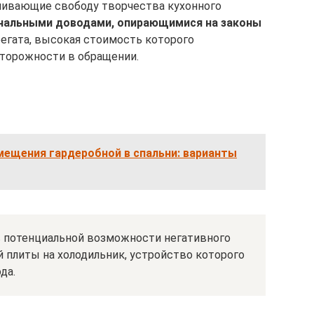
ничивающие свободу творчества кухонного
нальными доводами, опирающимися на законы
регата, высокая стоимость которого
торожности в обращении.
мещения гардеробной в спальни: варианты
в потенциальной возможности негативного
й плиты на холодильник, устройство которого
да.