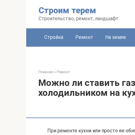
Перейти
Строим терем
к
контенту
Строительство, ремонт, ландшафт
Стройка
Ремонт
На земле
Главная
»
Ремонт
Можно ли ставить га
холодильником на ку
При ремонте кухни или просто ее об