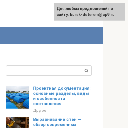
Для любых предложений по
English
сайту: kursk-dsterem@cp9.ru
Поиск:
Проектная документация:
основные разделы, виды
и особенности
составления
Другое
Выравнивание стен —
обзор современных