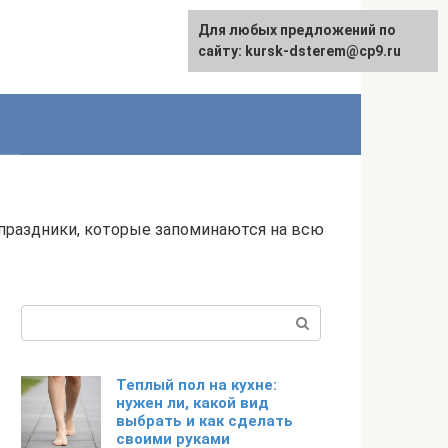
Для любых предложений по
English
сайту: kursk-dsterem@cp9.ru
 праздники, которые запоминаются на всю
Поиск:
Теплый пол на кухне:
нужен ли, какой вид
выбрать и как сделать
своими руками