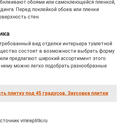
обклеивают обоями или самоклеющейся пленкой,
динга. Перед поклейкой обоев или пленки
оверхность стен.
ика
требованный вид отделки интерьера туалетной
мущество состоит в возможности выбрать форму
тели предлагают широкий ассортимент этого
К нему можно легко подобрать разнообразные
ать плитку под 45 градусов. Заусовка плитки
очник vmireplitki.ru