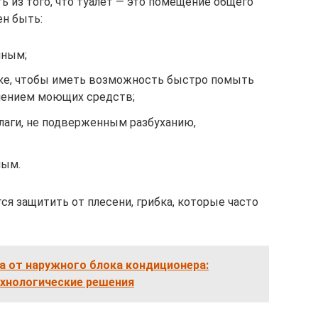
 из того, что туалет — это помещение общего
ен быть:
чным;
рке, чтобы иметь возможность быстро помыть
нением моющих средств;
аги, не подверженным разбуханию,
ным.
ся защитить от плесени, грибка, которые часто
а от наружного блока кондиционера:
ехнологические решения