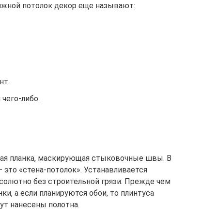
яжной потолок декор еще называют:
нт.
чего-либо.
ная планка, маскирующая стыковочные швы. В
 это «стена-потолок». Устанавливается
солютно без строительной грязи. Прежде чем
ки, а если планируются обои, то плинтуса
дут нанесены полотна.