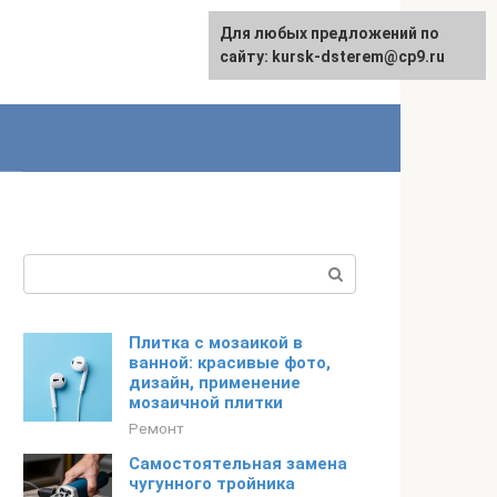
Для любых предложений по
English
сайту: kursk-dsterem@cp9.ru
Поиск:
Плитка с мозаикой в
ванной: красивые фото,
дизайн, применение
мозаичной плитки
Ремонт
Самостоятельная замена
чугунного тройника