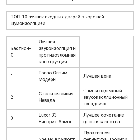
ТОП-10 лучших входных дверей с хорошей
шумоизоляцией
Лучшая
Бастион-
звукоизоляция и
С
противозломная
конструкция
Браво Оптим
1
Лучшая цена
Модерн
Самый надежный
Стальная линия
2
звукоизоляционный
Невада
«сендвич»
Luxor 33
Лучшее сочетание
3
Винорит Алмон
цены и качества
Практичная
Shelter Комфорт
фурнитура. Тройной