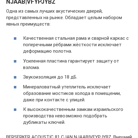
NJAAB|VFYPJYBZ
Одна из самых лучших акустических дверей,
представленных на рынке. Обладает целым набором
явных преимуществ:
Качественная стальная рама и сварной каркас с
поперечными рёбрами жёсткости исключает
деформацию полотна.
Усиленная пластина гарантирует защиту от
взлома.
Звукоизоляция до 18 дБ.
Минераловатный утеплитель исключает
образование мостиков холода в помещении,
даже при контакте с улицей.
К высококачественным замкам израильского
производства невозможно подобрать
дубликаты ключей.
BERSERKER ACOUSTIC 81 CJAN NJAAB|VFYPJYBZ. Внешний