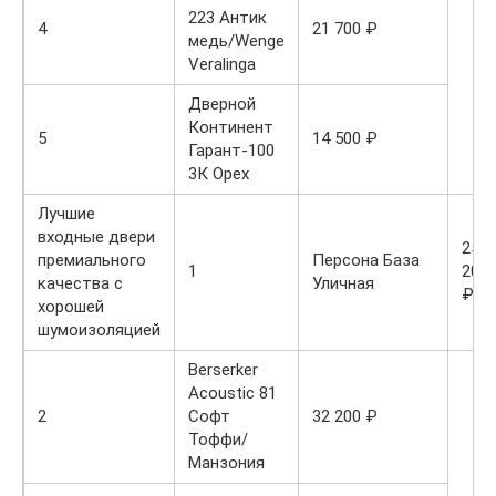
223 Антик
4
21 700 ₽
медь/Wenge
Veralinga
Дверной
Континент
5
14 500 ₽
Гарант-100
3К Орех
Лучшие
входные двери
25
премиального
Персона База
1
200
качества с
Уличная
₽
хорошей
шумоизоляцией
Berserker
Acoustic 81
2
Софт
32 200 ₽
Тоффи/
Манзония