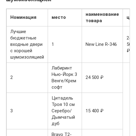
наименование
Номинация
место
цен
товара
Лучшие
бюджетные
24
входные двери
1
New Line R-346
500
с хорошей
₽
шумоизоляцией
Лабиринт
Нью-Йорк 3
2
24 500 ₽
Венге/Крем
софт
Цитадель
Троя 10 см
3
Серебро/
15 400 ₽
Дымчатый
дуб
Bravo T2-