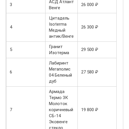
АСД Атлант
3
26 000 ₽
Венге
Цитадель
Isoterma
4
26 300 ₽
Медный
антик/Венге
Гранит
5
29 500 ₽
Изотерма
Лабиринт
Мегаполис
6
27 580 ₽
04 Беленый
дуб
Армада
Термо 3К
Молоток
7
коричневый
19 800 ₽
СБ-14
Эковенге
стекло