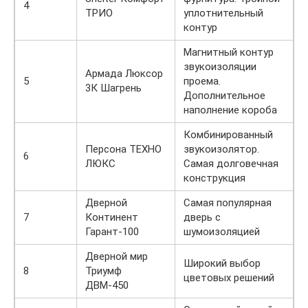
4
ТРИО
уплотнительный
контур
Магнитный контур
звукоизоляции
Армада Люксор
5
проема.
3К Шагрень
Дополнительное
наполнение короба
Комбинированный
Персона ТЕХНО
звукоизолятор.
6
ЛЮКС
Самая долговечная
конструкция
Дверной
Самая популярная
7
Континент
дверь с
Гарант-100
шумоизоляцией
Дверной мир
Широкий выбор
8
Триумф
цветовых решений
ДВМ-450